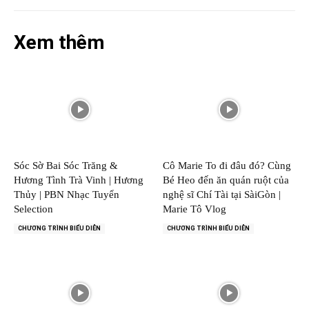
Xem thêm
Sóc Sờ Bai Sóc Trăng &
Cô Marie To đi đâu đó? Cùng
Hương Tình Trà Vinh | Hương
Bé Heo đến ăn quán ruột của
Thủy | PBN Nhạc Tuyển
nghệ sĩ Chí Tài tại SàiGòn |
Selection
Marie Tô Vlog
CHƯƠNG TRÌNH BIỂU DIỄN
CHƯƠNG TRÌNH BIỂU DIỄN