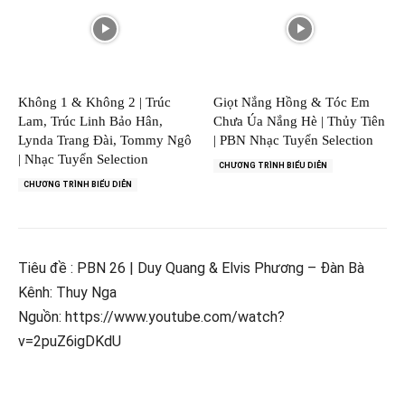
Không 1 & Không 2 | Trúc
Giọt Nắng Hồng & Tóc Em
Lam, Trúc Linh Bảo Hân,
Chưa Úa Nắng Hè | Thủy Tiên
Lynda Trang Đài, Tommy Ngô
| PBN Nhạc Tuyển Selection
| Nhạc Tuyển Selection
CHƯƠNG TRÌNH BIỂU DIỄN
CHƯƠNG TRÌNH BIỂU DIỄN
Tiêu đề : PBN 26 | Duy Quang & Elvis Phương – Đàn Bà
Kênh: Thuy Nga
Nguồn: https://www.youtube.com/watch?
v=2puZ6igDKdU