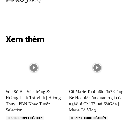
v=n9w88_sk8GQ
Xem thêm
Sóc Sờ Bai Sóc Trăng &
Cô Marie To đi đâu đó? Cùng
Hương Tình Trà Vinh | Hương
Bé Heo đến ăn quán ruột của
Thủy | PBN Nhạc Tuyển
nghệ sĩ Chí Tài tại SàiGòn |
Selection
Marie Tô Vlog
CHƯƠNG TRÌNH BIỂU DIỄN
CHƯƠNG TRÌNH BIỂU DIỄN