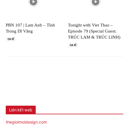
PBN 107 | Lam Anh – Tình
Tonight with Viet Thao –
Trong Dĩ Vãng
Episode 79 (Special Guest:
TRÚC LAM & TRÚC LINH)
CA SĨ
CA SĨ
Liên kết web
thegioimoidesign.com