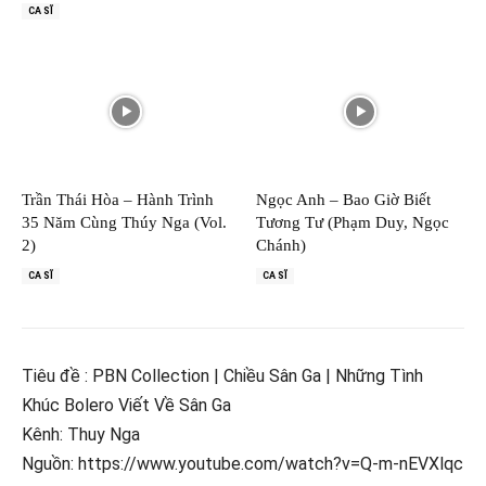
CA SĨ
Trần Thái Hòa – Hành Trình
Ngọc Anh – Bao Giờ Biết
35 Năm Cùng Thúy Nga (Vol.
Tương Tư (Phạm Duy, Ngọc
2)
Chánh)
CA SĨ
CA SĨ
Tiêu đề : PBN Collection | Chiều Sân Ga | Những Tình
Khúc Bolero Viết Về Sân Ga
Kênh: Thuy Nga
Nguồn: https://www.youtube.com/watch?v=Q-m-nEVXlqc