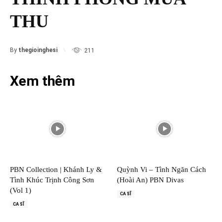
THU
By
thegioinghesi
211
Xem thêm
PBN Collection | Khánh Ly &
Quỳnh Vi – Tình Ngăn Cách
Tình Khúc Trịnh Công Sơn
(Hoài An) PBN Divas
(Vol 1)
CA SĨ
CA SĨ