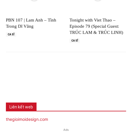
PBN 107 | Lam Anh – Tình
Tonight with Viet Thao –
Trong Dĩ Vãng
Episode 79 (Special Guest:
TRÚC LAM & TRÚC LINH)
CA SĨ
CA SĨ
Liên kết web
thegioimoidesign.com
Ads