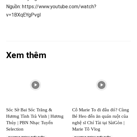
Nguồn: https://www.youtube.com/watch?
v=1BXqEYgPvgI
Xem thêm
Sóc Sờ Bai Sóc Trăng &
Cô Marie To đi đâu đó? Cùng
Hương Tình Trà Vinh | Hương
Bé Heo đến ăn quán ruột của
Thủy | PBN Nhạc Tuyển
nghệ sĩ Chí Tài tại SàiGòn |
Selection
Marie Tô Vlog