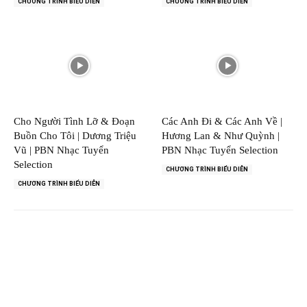
CHƯƠNG TRÌNH BIỂU DIỄN
CHƯƠNG TRÌNH BIỂU DIỄN
Cho Người Tình Lỡ & Đoạn
Các Anh Đi & Các Anh Về |
Buồn Cho Tôi | Dương Triệu
Hương Lan & Như Quỳnh |
Vũ | PBN Nhạc Tuyển
PBN Nhạc Tuyển Selection
Selection
CHƯƠNG TRÌNH BIỂU DIỄN
CHƯƠNG TRÌNH BIỂU DIỄN