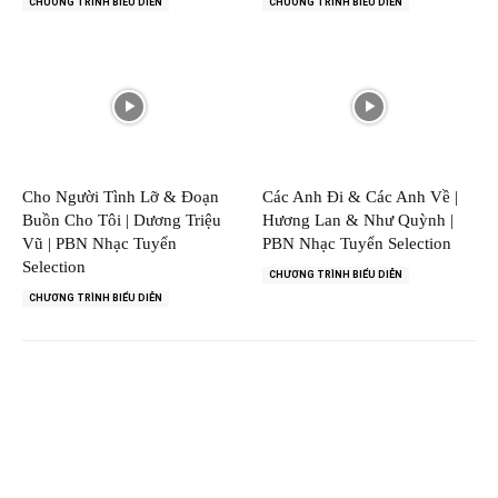
CHƯƠNG TRÌNH BIỂU DIỄN
CHƯƠNG TRÌNH BIỂU DIỄN
Cho Người Tình Lỡ & Đoạn
Các Anh Đi & Các Anh Về |
Buồn Cho Tôi | Dương Triệu
Hương Lan & Như Quỳnh |
Vũ | PBN Nhạc Tuyển
PBN Nhạc Tuyển Selection
Selection
CHƯƠNG TRÌNH BIỂU DIỄN
CHƯƠNG TRÌNH BIỂU DIỄN