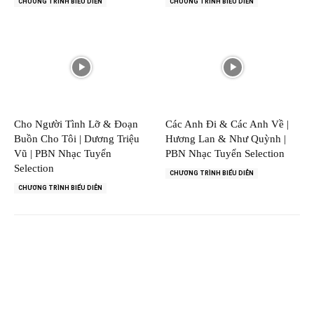
CHƯƠNG TRÌNH BIỂU DIỄN
CHƯƠNG TRÌNH BIỂU DIỄN
Cho Người Tình Lỡ & Đoạn
Các Anh Đi & Các Anh Về |
Buồn Cho Tôi | Dương Triệu
Hương Lan & Như Quỳnh |
Vũ | PBN Nhạc Tuyển
PBN Nhạc Tuyển Selection
Selection
CHƯƠNG TRÌNH BIỂU DIỄN
CHƯƠNG TRÌNH BIỂU DIỄN