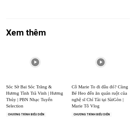
Xem thêm
Sóc Sờ Bai Sóc Trăng &
Cô Marie To đi đâu đó? Cùng
Hương Tình Trà Vinh | Hương
Bé Heo đến ăn quán ruột của
Thủy | PBN Nhạc Tuyển
nghệ sĩ Chí Tài tại SàiGòn |
Selection
Marie Tô Vlog
CHƯƠNG TRÌNH BIỂU DIỄN
CHƯƠNG TRÌNH BIỂU DIỄN