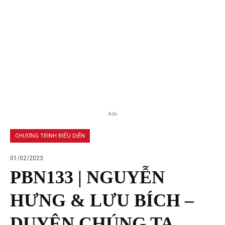
Ads
CHƯƠNG TRÌNH BIỂU DIỄN
01/02/2023
PBN133 | NGUYỄN
HƯNG & LƯU BÍCH –
DUYÊN CHÚNG TA