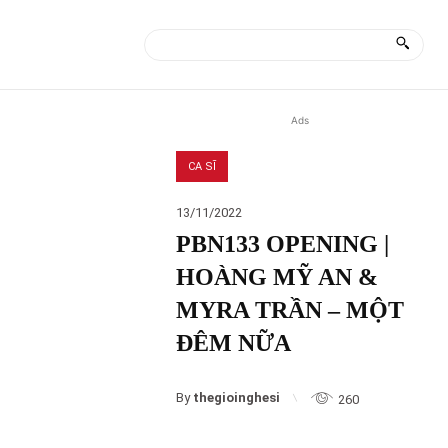
ÀI
MORE
Ads
CA SĨ
13/11/2022
PBN133 OPENING |
HOÀNG MỸ AN &
MYRA TRẦN – MỘT
ĐÊM NỮA
By
thegioinghesi
260