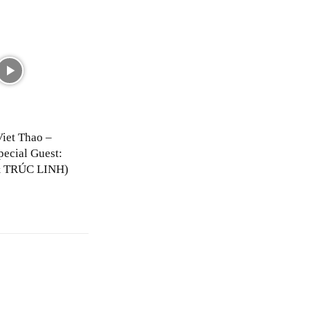
Viet Thao –
pecial Guest:
 TRÚC LINH)