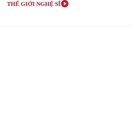
THẾ GIỚI NGHỆ SĨ
TRANG CHỦ
ÂM NHẠC VÀ NGHỆ THUẬT
VĂN H