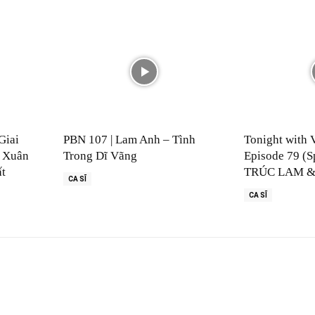
Giai
PBN 107 | Lam Anh – Tình
Tonight with 
 Xuân
Trong Dĩ Vãng
Episode 79 (S
ất
TRÚC LAM &
CA SĨ
CA SĨ