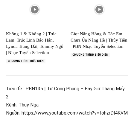
Không 1 & Không 2 | Trúc
Giọt Nắng Hồng & Tóc Em
Lam, Trúc Linh Bảo Hân,
Chưa Úa Nắng Hè | Thủy Tiên
Lynda Trang Đài, Tommy Ngô
| PBN Nhạc Tuyển Selection
| Nhạc Tuyển Selection
CHƯƠNG TRÌNH BIỂU DIỄN
CHƯƠNG TRÌNH BIỂU DIỄN
Tiêu đề : PBN135 | Từ Công Phụng – Bây Giờ Tháng Mấy
2
Kênh: Thuy Nga
Nguồn: https://www.youtube.com/watch?v=fohzrDl4KVM