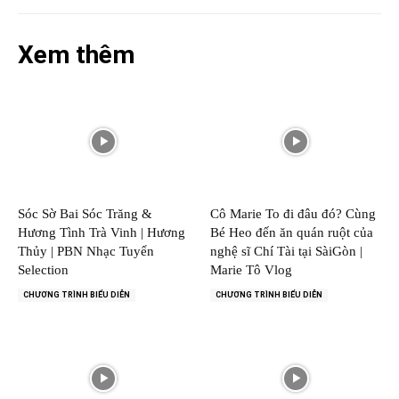
Xem thêm
Sóc Sờ Bai Sóc Trăng &
Cô Marie To đi đâu đó? Cùng
Hương Tình Trà Vinh | Hương
Bé Heo đến ăn quán ruột của
Thủy | PBN Nhạc Tuyển
nghệ sĩ Chí Tài tại SàiGòn |
Selection
Marie Tô Vlog
CHƯƠNG TRÌNH BIỂU DIỄN
CHƯƠNG TRÌNH BIỂU DIỄN