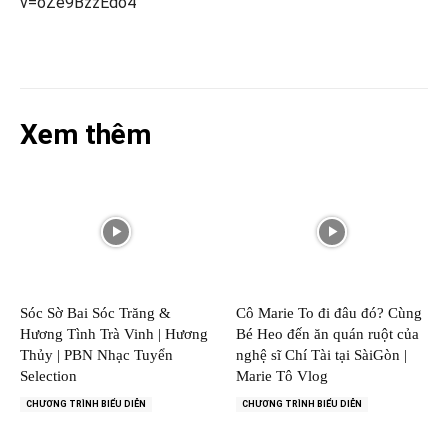
v=oZe9BzzEdo4
Xem thêm
Sóc Sờ Bai Sóc Trăng &
Cô Marie To đi đâu đó? Cùng
Hương Tình Trà Vinh | Hương
Bé Heo đến ăn quán ruột của
Thủy | PBN Nhạc Tuyển
nghệ sĩ Chí Tài tại SàiGòn |
Selection
Marie Tô Vlog
CHƯƠNG TRÌNH BIỂU DIỄN
CHƯƠNG TRÌNH BIỂU DIỄN