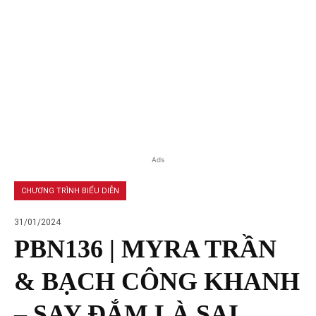
Ads
CHƯƠNG TRÌNH BIỂU DIỄN
31/01/2024
PBN136 | MYRA TRẦN
& BẠCH CÔNG KHANH
– SAY ĐẮM LÀ SAI