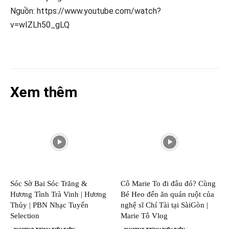
Nguồn: https://www.youtube.com/watch?
v=wIZLh50_gLQ
Xem thêm
Sóc Sờ Bai Sóc Trăng &
Cô Marie To đi đâu đó? Cùng
Hương Tình Trà Vinh | Hương
Bé Heo đến ăn quán ruột của
Thủy | PBN Nhạc Tuyển
nghệ sĩ Chí Tài tại SàiGòn |
Selection
Marie Tô Vlog