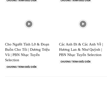
CHƯƠNG TRÌNH BIỂU DIỄN
CHƯƠNG TRÌNH BIỂU DIỄN
Cho Người Tình Lỡ & Đoạn
Các Anh Đi & Các Anh Về |
Buồn Cho Tôi | Dương Triệu
Hương Lan & Như Quỳnh |
Vũ | PBN Nhạc Tuyển
PBN Nhạc Tuyển Selection
Selection
CHƯƠNG TRÌNH BIỂU DIỄN
CHƯƠNG TRÌNH BIỂU DIỄN