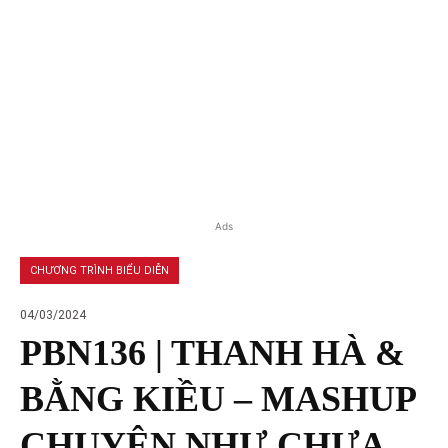
Ads
CHƯƠNG TRÌNH BIỂU DIỄN
04/03/2024
PBN136 | THANH HÀ &
BẰNG KIỀU – MASHUP
CHUYỆN NHƯ CHƯA