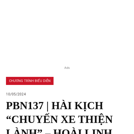
Ads
CHƯƠNG TRÌNH BIỂU DIỄN
10/05/2024
PBN137 | HÀI KỊCH
“CHUYẾN XE THIỆN
LÀNH” – HOÀI LINH,