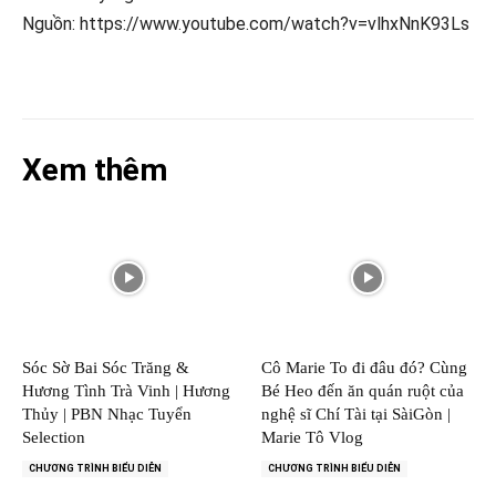
Nguồn: https://www.youtube.com/watch?v=vlhxNnK93Ls
Xem thêm
Sóc Sờ Bai Sóc Trăng &
Cô Marie To đi đâu đó? Cùng
Hương Tình Trà Vinh | Hương
Bé Heo đến ăn quán ruột của
Thủy | PBN Nhạc Tuyển
nghệ sĩ Chí Tài tại SàiGòn |
Selection
Marie Tô Vlog
CHƯƠNG TRÌNH BIỂU DIỄN
CHƯƠNG TRÌNH BIỂU DIỄN