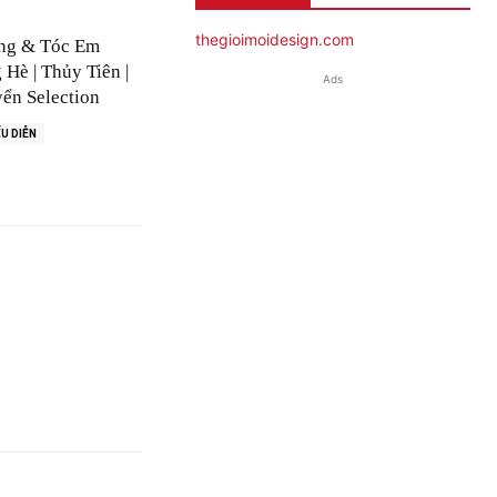
thegioimoidesign.com
ng & Tóc Em
Hè | Thủy Tiên |
Ads
ển Selection
U DIỄN