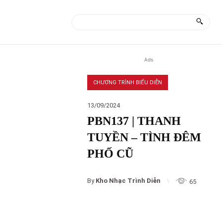
ÀI
MORE
Ads
CHƯƠNG TRÌNH BIỂU DIỄN
13/09/2024
PBN137 | THANH
TUYỀN – TÌNH ĐÊM
PHỐ CŨ
By
Kho Nhạc Trình Diễn
65