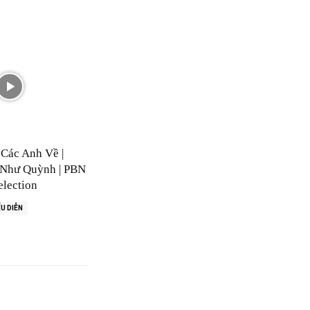
Các Anh Về |
Như Quỳnh | PBN
lection
U DIỄN