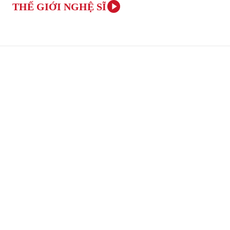
THẾ GIỚI NGHỆ SĨ
TRANG CHỦ
ÂM NHẠC VÀ NGHỆ THUẬT
VĂN H