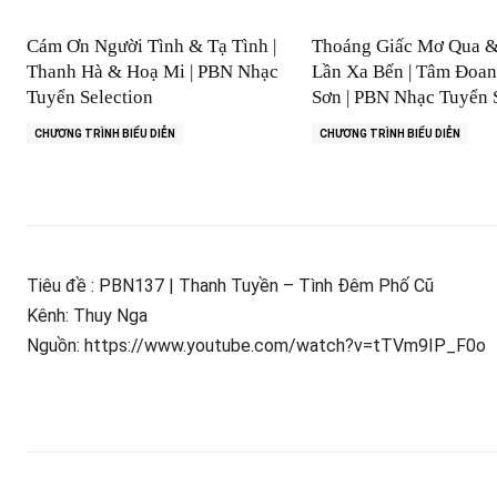
Cám Ơn Người Tình & Tạ Tình |
Thoáng Giấc Mơ Qua 
Thanh Hà & Hoạ Mi | PBN Nhạc
Lần Xa Bến | Tâm Đoa
Tuyển Selection
Sơn | PBN Nhạc Tuyển 
CHƯƠNG TRÌNH BIỂU DIỄN
CHƯƠNG TRÌNH BIỂU DIỄN
Tiêu đề : PBN137 | Thanh Tuyền – Tình Đêm Phố Cũ
Kênh: Thuy Nga
Nguồn: https://www.youtube.com/watch?v=tTVm9IP_F0o