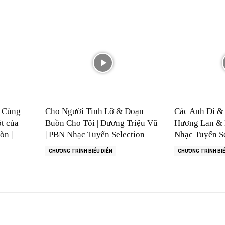
? Cùng
Cho Người Tình Lỡ & Đoạn
Các Anh Đi & 
t của
Buồn Cho Tôi | Dương Triệu Vũ
Hương Lan & 
òn |
| PBN Nhạc Tuyển Selection
Nhạc Tuyển Se
CHƯƠNG TRÌNH BIỂU DIỄN
CHƯƠNG TRÌNH BIỂ