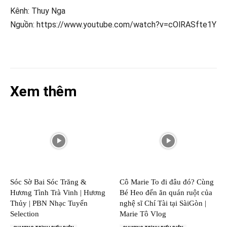
Kênh: Thuy Nga
Nguồn: https://www.youtube.com/watch?v=cOlRASfte1Y
Xem thêm
Sóc Sờ Bai Sóc Trăng &
Cô Marie To đi đâu đó? Cùng
Hương Tình Trà Vinh | Hương
Bé Heo đến ăn quán ruột của
Thủy | PBN Nhạc Tuyển
nghệ sĩ Chí Tài tại SàiGòn |
Selection
Marie Tô Vlog