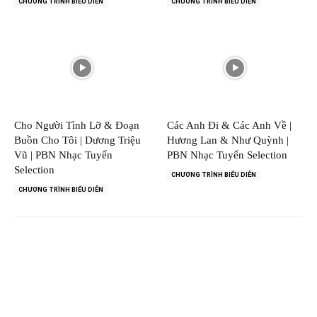
CHƯƠNG TRÌNH BIỂU DIỄN
CHƯƠNG TRÌNH BIỂU DIỄN
Cho Người Tình Lỡ & Đoạn
Các Anh Đi & Các Anh Về |
Buồn Cho Tôi | Dương Triệu
Hương Lan & Như Quỳnh |
Vũ | PBN Nhạc Tuyển
PBN Nhạc Tuyển Selection
Selection
CHƯƠNG TRÌNH BIỂU DIỄN
CHƯƠNG TRÌNH BIỂU DIỄN