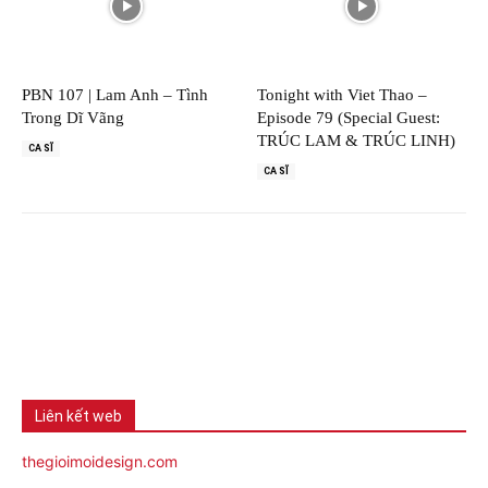
PBN 107 | Lam Anh – Tình
Tonight with Viet Thao –
Trong Dĩ Vãng
Episode 79 (Special Guest:
TRÚC LAM & TRÚC LINH)
CA SĨ
CA SĨ
Liên kết web
thegioimoidesign.com