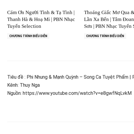
Cám Ơn Người Tình & Tạ Tình |
Thoáng Giấc Mơ Qua 
Thanh Hà & Hoạ Mi | PBN Nhạc
Lần Xa Bến | Tâm Đoa
Tuyển Selection
Sơn | PBN Nhạc Tuyển 
CHƯƠNG TRÌNH BIỂU DIỄN
CHƯƠNG TRÌNH BIỂU DIỄN
Tiêu đề : Phi Nhung & Mạnh Quỳnh – Song Ca Tuyệt Phẩm | 
Kênh: Thuy Nga
Nguồn: https://www.youtube.com/watch?v=e8gwfNqLvkM