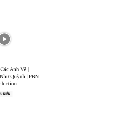
Các Anh Về |
Như Quỳnh | PBN
lection
U DIỄN