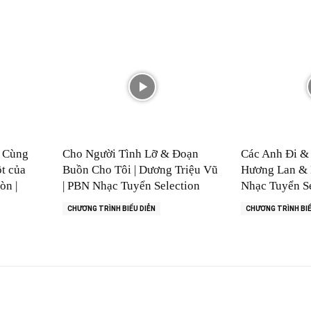
? Cùng
Cho Người Tình Lỡ & Đoạn
Các Anh Đi & 
t của
Buồn Cho Tôi | Dương Triệu Vũ
Hương Lan & 
òn |
| PBN Nhạc Tuyển Selection
Nhạc Tuyển Se
CHƯƠNG TRÌNH BIỂU DIỄN
CHƯƠNG TRÌNH BIỂ