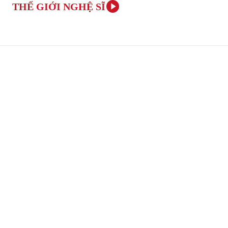
THẾ GIỚI NGHỆ SĨ
TRANG CHỦ
ÂM NHẠC VÀ NGHỆ THUẬT
VĂN H