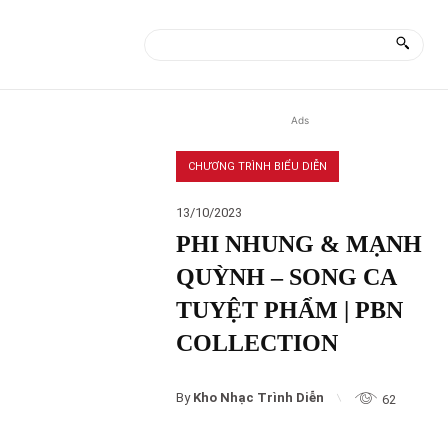
ÀI
MORE
Ads
CHƯƠNG TRÌNH BIỂU DIỄN
13/10/2023
PHI NHUNG & MẠNH
QUỲNH – SONG CA
TUYỆT PHẨM | PBN
COLLECTION
By
Kho Nhạc Trình Diễn
62