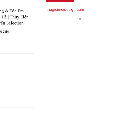
thegioimoidesign.com
ng & Tóc Em
Hè | Thủy Tiên |
Ads
ển Selection
U DIỄN