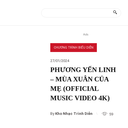
ÀI
MORE
Ads
CHƯƠNG TRÌNH BIỂU DIỄN
27/01/2024
PHƯƠNG YẾN LINH
– MÙA XUÂN CỦA
MẸ (OFFICIAL
MUSIC VIDEO 4K)
By
Kho Nhạc Trình Diễn
59