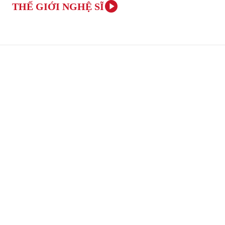
THẾ GIỚI NGHỆ SĨ
TRANG CHỦ
ÂM NHẠC VÀ NGHỆ THUẬT
VĂN H