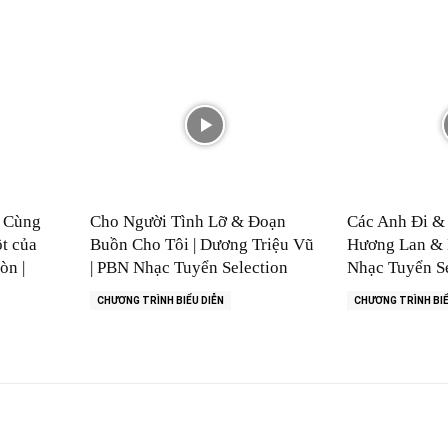
? Cùng
Cho Người Tình Lỡ & Đoạn
Các Anh Đi & 
t của
Buồn Cho Tôi | Dương Triệu Vũ
Hương Lan & 
òn |
| PBN Nhạc Tuyển Selection
Nhạc Tuyển Se
CHƯƠNG TRÌNH BIỂU DIỄN
CHƯƠNG TRÌNH BIỂ