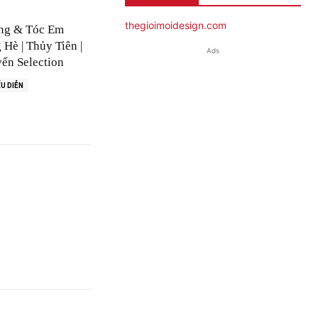
thegioimoidesign.com
ng & Tóc Em
Hè | Thủy Tiên |
Ads
ển Selection
U DIỄN