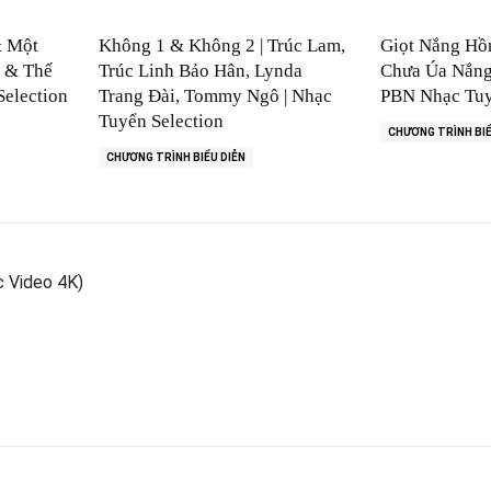
& Một
Không 1 & Không 2 | Trúc Lam,
Giọt Nắng Hồ
n & Thế
Trúc Linh Bảo Hân, Lynda
Chưa Úa Nắng 
Selection
Trang Đài, Tommy Ngô | Nhạc
PBN Nhạc Tuy
Tuyển Selection
CHƯƠNG TRÌNH BIỂ
CHƯƠNG TRÌNH BIỂU DIỄN
c Video 4K)