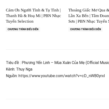
Cám Ơn Người Tình & Tạ Tình |
Thoáng Giấc Mơ Qua 
Thanh Hà & Hoạ Mi | PBN Nhạc
Lần Xa Bến | Tâm Đoa
Tuyển Selection
Sơn | PBN Nhạc Tuyển 
CHƯƠNG TRÌNH BIỂU DIỄN
CHƯƠNG TRÌNH BIỂU DIỄN
Tiêu đề : Phương Yến Linh – Mùa Xuân Của Mẹ (Official Musi
Kênh: Thuy Nga
Nguồn: https://www.youtube.com/watch?v=cD_nWB0yrxI