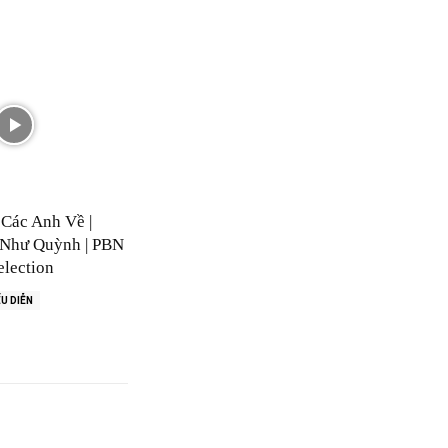
Các Anh Về |
Như Quỳnh | PBN
lection
U DIỄN