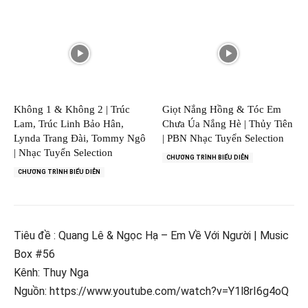
Không 1 & Không 2 | Trúc
Giọt Nắng Hồng & Tóc Em
Lam, Trúc Linh Bảo Hân,
Chưa Úa Nắng Hè | Thủy Tiên
Lynda Trang Đài, Tommy Ngô
| PBN Nhạc Tuyển Selection
| Nhạc Tuyển Selection
CHƯƠNG TRÌNH BIỂU DIỄN
CHƯƠNG TRÌNH BIỂU DIỄN
Tiêu đề : Quang Lê & Ngọc Hạ – Em Về Với Người | Music
Box #56
Kênh: Thuy Nga
Nguồn: https://www.youtube.com/watch?v=Y1l8rI6g4oQ