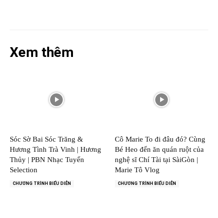
Xem thêm
Sóc Sờ Bai Sóc Trăng &
Cô Marie To đi đâu đó? Cùng
Hương Tình Trà Vinh | Hương
Bé Heo đến ăn quán ruột của
Thủy | PBN Nhạc Tuyển
nghệ sĩ Chí Tài tại SàiGòn |
Selection
Marie Tô Vlog
CHƯƠNG TRÌNH BIỂU DIỄN
CHƯƠNG TRÌNH BIỂU DIỄN