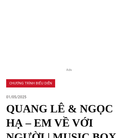
Ads
CHƯƠNG TRÌNH BIỂU DIỄN
01/05/2025
QUANG LÊ & NGỌC
HẠ – EM VỀ VỚI
NGƯỜI | MUSIC BOX