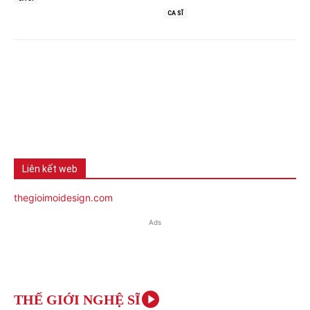
CA SĨ
Liên kết web
thegioimoidesign.com
Ads
THẾ GIỚI NGHỆ SĨ