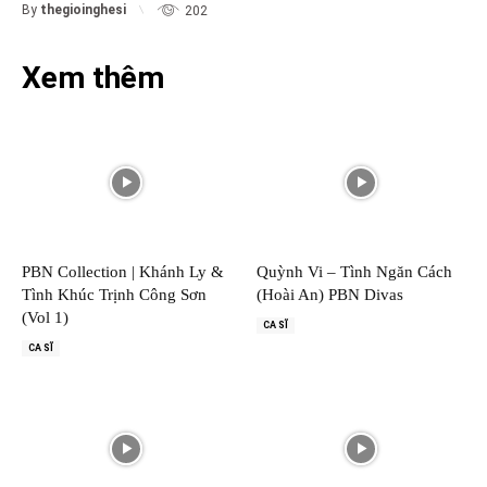
By
thegioinghesi
202
Xem thêm
PBN Collection | Khánh Ly &
Quỳnh Vi – Tình Ngăn Cách
Tình Khúc Trịnh Công Sơn
(Hoài An) PBN Divas
(Vol 1)
CA SĨ
CA SĨ