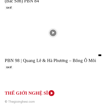
(Bắc Sơn) PBN 84
CA SĨ
PBN 98 | Quang Lê & Hà Phương – Bông Ô Môi
CA SĨ
THẾ GIỚI NGHỆ SĨ
© Thegioinghesi.com